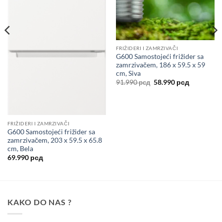
FRIŽIDERI I ZAMRZIVAČI
G600 Samostojeći frižider sa
zamrzivačem, 186 x 59.5 x 59
cm, Siva
Оригинална
Тренутна
91.990
рсд
58.990
рсд
цена
цена
је
је:
била:
58.990 рсд
91.990 рсд.
FRIŽIDERI I ZAMRZIVAČI
а
G600 Samostojeći frižider sa
zamrzivačem, 203 x 59.5 x 65.8
cm, Bela
сд.
69.990
рсд
KAKO DO NAS ?