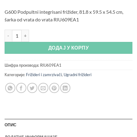
била:
36.990 рсд.
38.990 рсд.
G600 Podpultni integrisani frižider, 81.8 x 59.5 x 54.5 cm,
šarka od vrata do vrata RIU609EA1
G600 Podpultni integrisani frižider, 81.8 x 59.5 x 54.5 cm, šarka od 
ДОДАЈ У КОРПУ
Шифра производа:
RIU609EA1
Категорије:
Frižideri i zamrzivači
,
Ugradni frižideri
ОПИС
ДОДАТНЕ ИНФОРМАЦИЈЕ