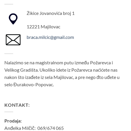
Žikice Jovanovića broj 1
12221 Majilovac
braca.milcic@gmail.com
Nalazimo se na magistralnom putu između Požarevca i
Velikog Gradišta. Ukoliko idete iz Požarevca naćićete nas
nakon što izađete iz sela Majilovac, a pre nego đto uđete u
selo Đurakovo-Popovac.
KONTAKT:
Prodaja:
Anđelka Milčič: 069/674 065