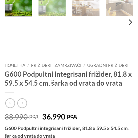
ПОЧЕТНА
/
FRIŽIDERI I ZAMRZIVAČI
/
UGRADNI FRIŽIDERI
G600 Podpultni integrisani frižider, 81.8 x
59.5 x 54.5 cm, šarka od vrata do vrata
Оригинална
Тренутна
38.990
36.990
рсд
рсд
цена
цена
G600 Podpultni integrisani frižider, 81.8 x 59.5 x 54.5 cm,
је
је:
šarka od vrata do vrata