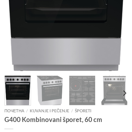
ПОЧЕТНА
/
KUVANJE I PEČENJE
/
ŠPORETI
G400 Kombinovani šporet, 60 cm