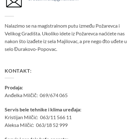
Nalazimo se na magistralnom putu između Požarevca i
Velikog Gradišta. Ukoliko idete iz Požarevca naćićete nas
nakon što izađete iz sela Majilovac, a pre nego đto uđete u
selo Đurakovo-Popovac.
KONTAKT:
Prodaja:
Anđelka Milčič: 069/674 065
Servis bele tehnike i klima uređaja:
Kristijan Milčić: 063/11 566 11
Aleksa Milčić: 063/18 52 999