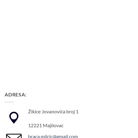
ADRESA:
Žikice Jovanovića broj 1
12221 Majilovac
braca.milcic@gmail.com