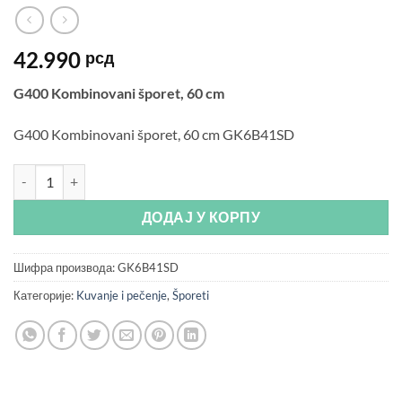
42.990
рсд
G400 Kombinovani šporet, 60 cm
G400 Kombinovani šporet, 60 cm GK6B41SD
G400 Kombinovani šporet, 60 cm количина
ДОДАЈ У КОРПУ
Шифра производа:
GK6B41SD
Категорије:
Kuvanje i pečenje
,
Šporeti