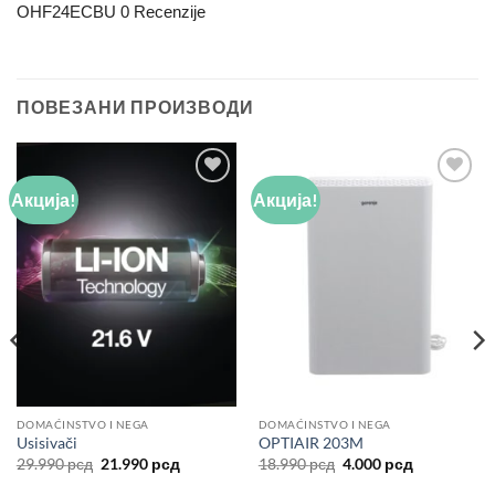
OHF24ECBU 0 Recenzije
ПОВЕЗАНИ ПРОИЗВОДИ
Акција!
Акција!
Add to
Add to
wishlist
wishlist
DOMAĆINSTVO I NEGA
DOMAĆINSTVO I NEGA
Usisivači
OPTIAIR 203M
Оригинална
Тренутна
Оригинална
Тренутна
29.990
рсд
21.990
рсд
18.990
рсд
4.000
рсд
цена
цена
цена
цена
је
је:
је
је: