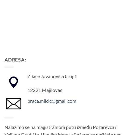
ADRESA:
Žikice Jovanovića broj 1
12221 Majilovac
braca.milcic@gmail.com
Nalazimo se na magistralnom putu između Požarevca i
Velikog Gradišta. Ukoliko idete iz Požarevca naćićete nas