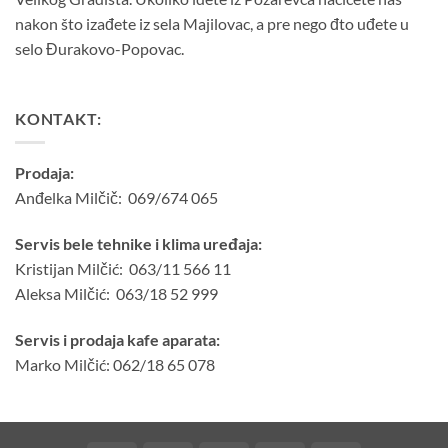
nakon što izađete iz sela Majilovac, a pre nego đto uđete u
selo Đurakovo-Popovac.
KONTAKT:
Prodaja:
Anđelka Milčič: 069/674 065
Servis bele tehnike i klima uređaja:
Kristijan Milčić: 063/11 566 11
Aleksa Milčić: 063/18 52 999
Servis i prodaja kafe aparata:
Marko Milčić: 062/18 65 078