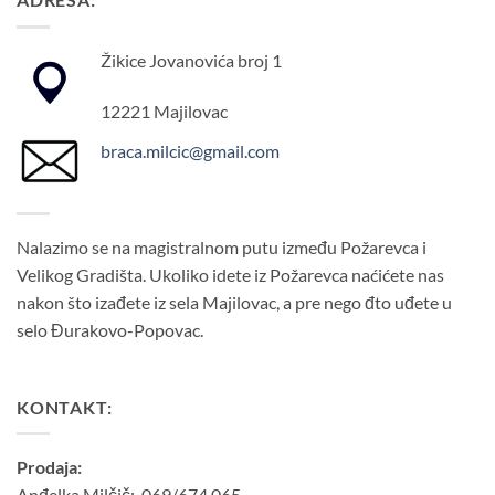
Žikice Jovanovića broj 1
12221 Majilovac
braca.milcic@gmail.com
Nalazimo se na magistralnom putu između Požarevca i
Velikog Gradišta. Ukoliko idete iz Požarevca naćićete nas
nakon što izađete iz sela Majilovac, a pre nego đto uđete u
selo Đurakovo-Popovac.
KONTAKT:
Prodaja:
Anđelka Milčič: 069/674 065