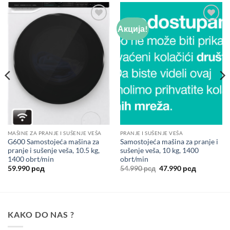
Акција!
Add to
Add to
wishlist
wishlist
MAŠINE ZA PRANJE I SUŠENJE VEŠA
PRANJE I SUŠENJE VEŠA
G600 Samostojeća mašina za
Samostojeća mašina za pranje i
pranje i sušenje veša, 10.5 kg,
sušenje veša, 10 kg, 1400
1400 obrt/min
obrt/min
Оригинална
Тренутна
59.990
рсд
54.990
рсд
47.990
рсд
цена
цена
је
је:
била:
47.990 рсд
54.990 рсд.
KAKO DO NAS ?