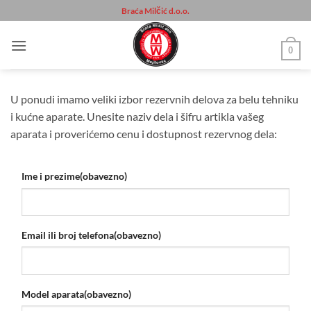
Прескочи
Braća Milčić d.o.o.
на
садржај
0
U ponudi imamo veliki izbor rezervnih delova za belu tehniku
i kućne aparate. Unesite naziv dela i šifru artikla vašeg
aparata i proverićemo cenu i dostupnost rezervnog dela:
Ime i prezime
(obavezno)
Email ili broj telefona
(obavezno)
Model aparata
(obavezno)