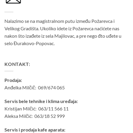
Nalazimo se na magistralnom putu između Požarevca i
Velikog Gradišta. Ukoliko idete iz Požarevca naćićete nas
nakon što izađete iz sela Majilovac, a pre nego đto uđete u
selo Đurakovo-Popovac.
KONTAKT:
Prodaja:
Anđelka Milčič: 069/674 065
Servis bele tehnike i klima uređaja:
Kristijan Milčić: 063/11 566 11
Aleksa Milčić: 063/18 52 999
Servis i prodaja kafe aparata: