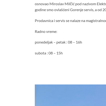
osnovao Miroslav Milčić pod nazivom Elektro
godine smo ovlašćeni Gorenje servis, a od 202
Prodavnica i servis se nalaze na magistraln
Radno vreme:
ponedeljak – petak : 08 – 16h
subota : 08 – 15h