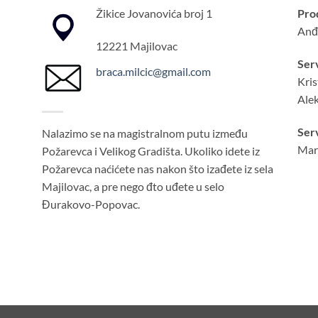
Žikice Jovanovića broj 1
Pro
Anđ
12221 Majilovac
Serv
braca.milcic@gmail.com
Kris
Alek
Serv
Nalazimo se na magistralnom putu između
Mar
Požarevca i Velikog Gradišta. Ukoliko idete iz
Požarevca naćićete nas nakon što izađete iz sela
Majilovac, a pre nego đto uđete u selo
Đurakovo-Popovac.