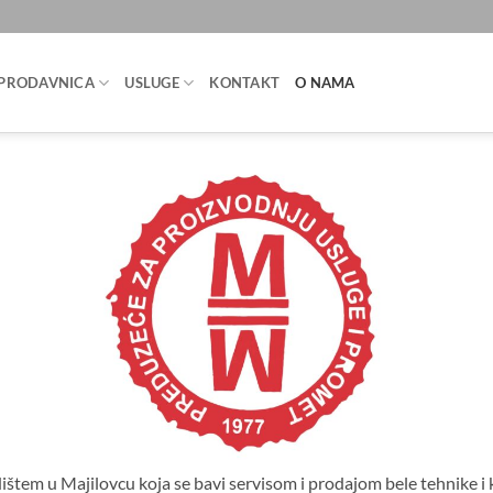
PRODAVNICA
USLUGE
KONTAKT
O NAMA
ištem u Majilovcu koja se bavi servisom i prodajom bele tehnike i