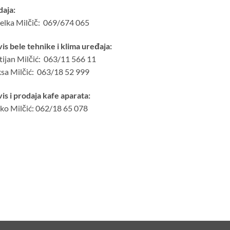
daja:
elka Milčič: 069/674 065
is bele tehnike i klima uređaja:
tijan Milčić: 063/11 566 11
sa Milčić: 063/18 52 999
is i prodaja kafe aparata:
ko Milčić: 062/18 65 078