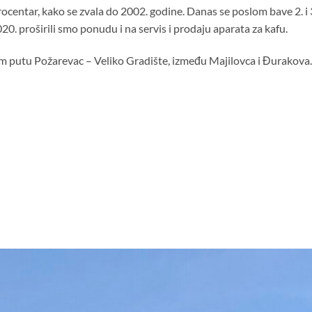
centar, kako se zvala do 2002. godine. Danas se poslom bave 2. i 
0. proširili smo ponudu i na servis i prodaju aparata za kafu.
om putu Požarevac – Veliko Gradište, između Majilovca i Đurakova.