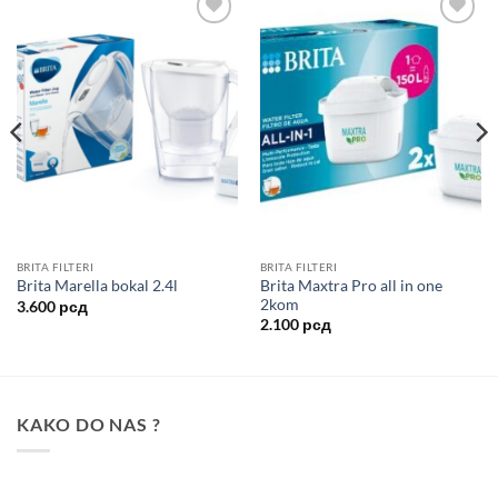
Add to
Add to
wishlist
wishlist
BRITA FILTERI
BRITA FILTERI
Brita Maxtra Pro all in one
Brita Marella bokal 2.4l
2kom
3.600
рсд
2.100
рсд
KAKO DO NAS ?