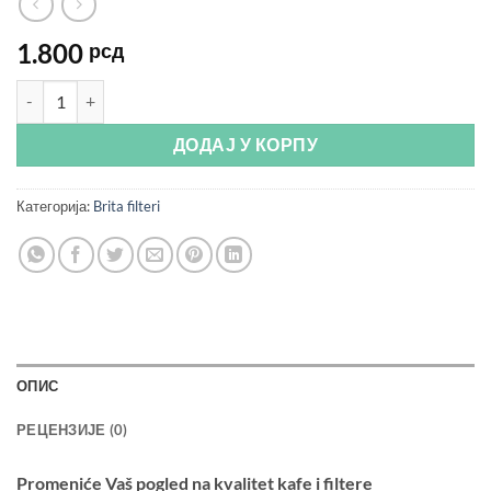
1.800
рсд
Filter za kafe aparate – Brita AquaGusto 250l количина
ДОДАЈ У КОРПУ
Категорија:
Brita filteri
ОПИС
РЕЦЕНЗИЈЕ (0)
Promeniće Vaš pogled na kvalitet kafe i filtere