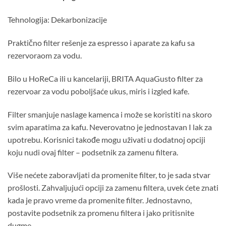
Tehnologija: Dekarbonizacije
Praktično filter rešenje za espresso i aparate za kafu sa
rezervoraom za vodu.
Bilo u HoReCa ili u kancelariji, BRITA AquaGusto filter za
rezervoar za vodu poboljšaće ukus, miris i izgled kafe.
Filter smanjuje naslage kamenca i može se koristiti na skoro
svim aparatima za kafu. Neverovatno je jednostavan I lak za
upotrebu. Korisnici takođe mogu uživati u dodatnoj opciji
koju nudi ovaj filter – podsetnik za zamenu filtera.
Više nećete zaboravljati da promenite filter, to je sada stvar
prošlosti. Zahvaljujući opciji za zamenu filtera, uvek ćete znati
kada je pravo vreme da promenite filter. Jednostavno,
postavite podsetnik za promenu filtera i jako pritisnite
dugme.