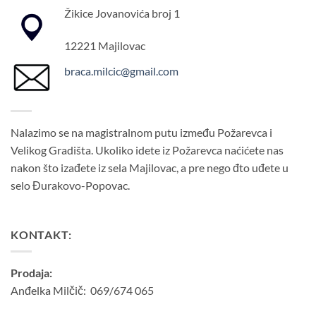
Žikice Jovanovića broj 1
12221 Majilovac
braca.milcic@gmail.com
Nalazimo se na magistralnom putu između Požarevca i
Velikog Gradišta. Ukoliko idete iz Požarevca naćićete nas
nakon što izađete iz sela Majilovac, a pre nego đto uđete u
selo Đurakovo-Popovac.
KONTAKT:
Prodaja:
Anđelka Milčič: 069/674 065