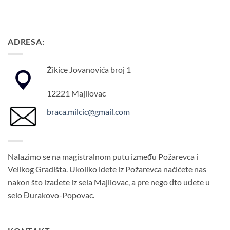
ADRESA:
Žikice Jovanovića broj 1
12221 Majilovac
braca.milcic@gmail.com
Nalazimo se na magistralnom putu između Požarevca i
Velikog Gradišta. Ukoliko idete iz Požarevca naćićete nas
nakon što izađete iz sela Majilovac, a pre nego đto uđete u
selo Đurakovo-Popovac.